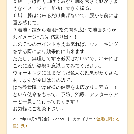
５腕：肘は軽く曲げて肩から腕を大きく動かすよ
うなイメージで、前後に大きく振る。
６脚：膝は出来るだけ曲げないで、腰から前には
運ぶ感じで。
７着地：踵から着地➡︎指の間を広げて地面をつか
むイメージ➡︎爪先で蹴り出す！
この７つのポイントさえ出来れば、ウォーキング
をする際により効果的に出来ます！
ただし、無理してする必要はないので、出来れば
これに近い姿勢を意識してみてください。
ウォーキングにはまだまだ色んな効果がたくさん
ありますが今日はこの辺で♩
はち整骨院では皆様の健康を末広がりに守る！！
という使命をもって、予防、治療、アフターケア
ーと一貫して行っております！
お気軽にご相談下さい♩
2015年10月9日(金) 22:59 ｜ カテゴリー：
健康に関する
豆知識！