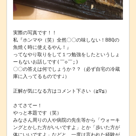
実際の写真です！！
私『ホンマや（笑）全然〇〇の味しない！BBQの
魚焼く時に使えるやん！』
ってなやり取りをして１つ勉強をしたというしょ
ーもないお話しです(￣◇￣;)
〇〇の答えは何でしょうか？？（必ず自宅の冷蔵
庫に入ってるものです♩）
正解が気になる方はコメント下さい（≧∇≦）
さてさてー！
やっと本題です（笑）
みなさん周りの人や病院の先生等から「ウォーキ
ングとかした方がいいですよ」とか「歩いた方が
体にいいですよ」などと、一度は言われた経験が