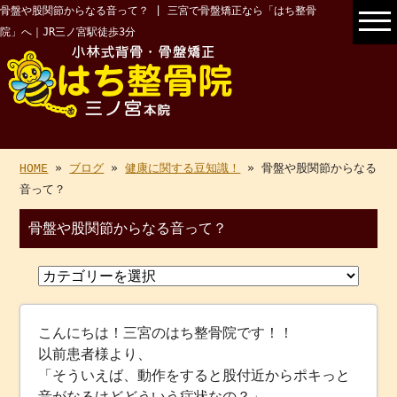
骨盤や股関節からなる音って？ | 三宮で骨盤矯正なら「はち整骨
院」へ｜JR三ノ宮駅徒歩3分
HOME
»
ブログ
»
健康に関する豆知識！
» 骨盤や股関節からなる
音って？
骨盤や股関節からなる音って？
こんにちは！三宮のはち整骨院です！！
以前患者様より、
「そういえば、動作をすると股付近からポキっと
音がなるけどどういう症状なの？」