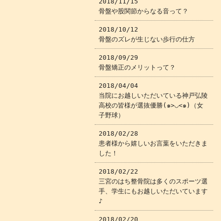
2018/11/15
骨盤や股関節からなる音って？
2018/10/12
骨盤のズレが生じない歩行の仕方
2018/09/29
骨盤矯正のメリットって？
2018/04/04
当院にお越しいただいている神戸弘陵
高校の皆様が選抜優勝(๑>◡<๑)（女
子野球）
2018/02/28
患者様から嬉しいお言葉をいただきま
した！
2018/02/22
三宮のはち整骨院は多くのスポーツ選
手、学生にもお越しいただいています
♪
2018/02/20