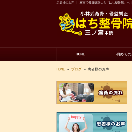
患者様のお声 | 三宮で骨盤矯正なら「はち整骨院」へ｜
HOME
初めての
HOME
»
ブログ
» 患者様のお声