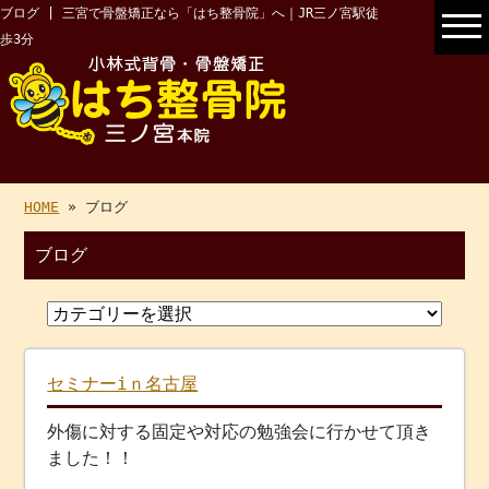
ブログ | 三宮で骨盤矯正なら「はち整骨院」へ｜JR三ノ宮駅徒
歩3分
HOME
» ブログ
ブログ
セミナーiｎ名古屋
外傷に対する固定や対応の勉強会に行かせて頂き
ました！！