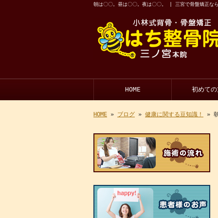
朝は〇〇。昼は〇〇。夜は〇〇。 | 三宮で骨盤矯正なら
HOME
初めての
HOME
»
ブログ
»
健康に関する豆知識！
» 