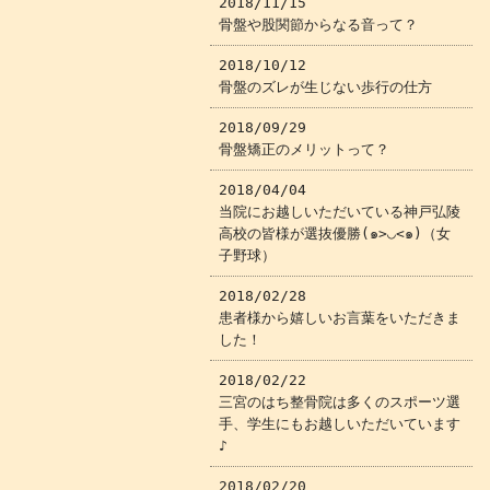
2018/11/15
骨盤や股関節からなる音って？
2018/10/12
骨盤のズレが生じない歩行の仕方
2018/09/29
骨盤矯正のメリットって？
2018/04/04
当院にお越しいただいている神戸弘陵
高校の皆様が選抜優勝(๑>◡<๑)（女
子野球）
2018/02/28
患者様から嬉しいお言葉をいただきま
した！
2018/02/22
三宮のはち整骨院は多くのスポーツ選
手、学生にもお越しいただいています
♪
2018/02/20