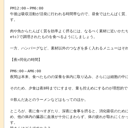
PM12:00～PM6:00
午後は吸収活動が活発に行われる時間帯なので、昼食ではたんぱく質
す。
肉や魚からたんぱく質を効率よく摂るには、なるべく素材に近いかたち
etc)で調理されたものを食べるようにしましょう。
一方、ハンバーグなど、素材以外のつなぎを多く入れるメニューはそ
【夜=同化の時間】
PM6:00～AM6:00
夜間は本来、食べたものの栄養を体内に取り込み、さらには細胞の中
そのため、夕食は夜8時までにすませ、量も控えめにするのが理想的で
※飲んだあとのラーメンなどはもってのほか。
ところが、夜に食べすぎたり、深夜に食事を摂ると、消化吸収のため
め、他の体内の臓器に血液が十分にまわらず、体の疲れが取れにくか
す。