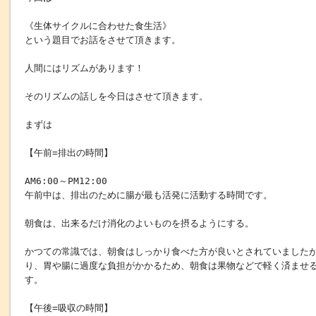
《生体サイクルに合わせた食生活》
という題目でお話をさせて頂きます。
人間にはリズムがあります！
そのリズムの話しを今日はさせて頂きます。
まずは
【午前=排出の時間】
AM6:00～PM12:00
午前中は、排出のために腸が最も活発に活動する時間です。
朝食は、出来るだけ消化のよいものを摂るようにする。
かつての常識では、朝食はしっかり食べた方が良いとされていました
り、胃や腸に過度な負担がかかるため、朝食は果物などで軽く済ませ
す。
【午後=吸収の時間】