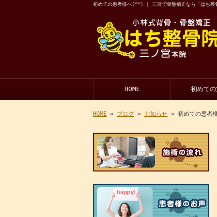
初めての患者様へ(^^) | 三宮で骨盤矯正なら「はち整
HOME
初めての
HOME
»
ブログ
»
お知らせ
» 初めての患者様