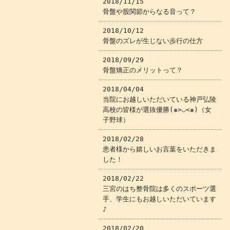
2018/11/15
骨盤や股関節からなる音って？
2018/10/12
骨盤のズレが生じない歩行の仕方
2018/09/29
骨盤矯正のメリットって？
2018/04/04
当院にお越しいただいている神戸弘陵
高校の皆様が選抜優勝(๑>◡<๑)（女
子野球）
2018/02/28
患者様から嬉しいお言葉をいただきま
した！
2018/02/22
三宮のはち整骨院は多くのスポーツ選
手、学生にもお越しいただいています
♪
2018/02/20