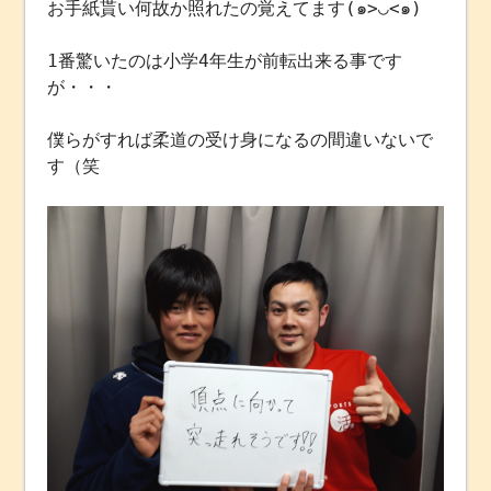
お手紙貰い何故か照れたの覚えてます(๑>◡<๑)
1番驚いたのは小学4年生が前転出来る事です
が・・・
僕らがすれば柔道の受け身になるの間違いないで
す（笑