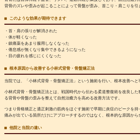
背骨のズレや歪みが起こることによって骨盤が歪み、首こり・肩こりを引
■ このような効果が期待できます
・首・肩の張りが解消された
・体が軽くなった
・鎮痛薬をあまり服用しなくなった
・倦怠感が無くなり集中できるようになった
・目の疲れを感じにくくなった
■ 根本原因から改善する小林式背骨・骨盤矯正法
当院では、「小林式背骨・骨盤矯正法」という施術を行い、根本改善へと
小林式背骨・骨盤矯正法とは、戦国時代から伝わる柔道整復術を改良した
る背骨や骨盤の歪みを整えて自然治癒力を高める改善方法です。
つまり骨格矯正と適正刺激の筋肉をほぐす施術で早期に炎症のピークを持
痛みが出ている箇所だけにアプローチするのではなく、根本的な原因から
■ 他院と当院の違い