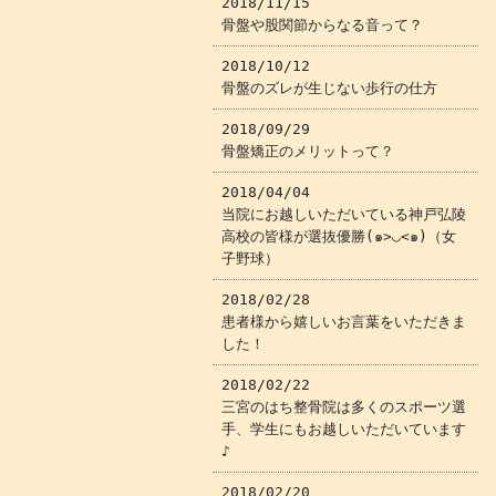
2018/11/15
骨盤や股関節からなる音って？
2018/10/12
骨盤のズレが生じない歩行の仕方
2018/09/29
骨盤矯正のメリットって？
2018/04/04
当院にお越しいただいている神戸弘陵
高校の皆様が選抜優勝(๑>◡<๑)（女
子野球）
2018/02/28
患者様から嬉しいお言葉をいただきま
した！
2018/02/22
三宮のはち整骨院は多くのスポーツ選
手、学生にもお越しいただいています
♪
2018/02/20