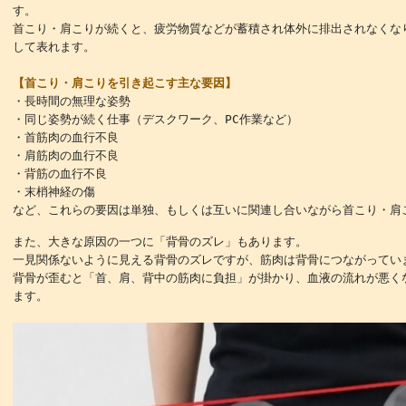
す。
首こり・肩こりが続くと、疲労物質などが蓄積され体外に排出されなくな
して表れます。
【首こり・肩こりを引き起こす主な要因】
・長時間の無理な姿勢
・同じ姿勢が続く仕事（デスクワーク、PC作業など）
・首筋肉の血行不良
・肩筋肉の血行不良
・背筋の血行不良
・末梢神経の傷
など、これらの要因は単独、もしくは互いに関連し合いながら首こり・肩
また、大きな原因の一つに「背骨のズレ」もあります。
一見関係ないように見える背骨のズレですが、筋肉は背骨につながってい
背骨が歪むと「首、肩、背中の筋肉に負担」が掛かり、血液の流れが悪く
ます。