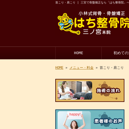
首こり・肩こり | 三宮で骨盤矯正なら「はち整骨院」へ
HOME
初めての
HOME
»
メニュー・料金
» 首こり・肩こり