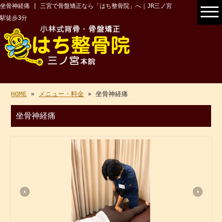
坐骨神経痛 | 三宮で骨盤矯正なら「はち整骨院」へ｜JR三ノ宮
駅徒歩3分
HOME
»
メニュー・料金
» 坐骨神経痛
坐骨神経痛