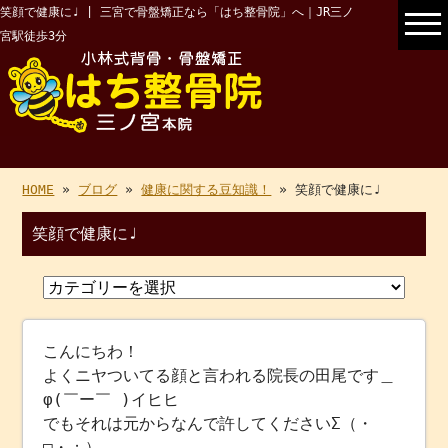
笑顔で健康に♩ | 三宮で骨盤矯正なら「はち整骨院」へ｜JR三ノ
宮駅徒歩3分
HOME
»
ブログ
»
健康に関する豆知識！
» 笑顔で健康に♩
笑顔で健康に♩
こんにちわ！
よくニヤついてる顔と言われる院長の田尾です＿
φ(￣ー￣ )イヒヒ
でもそれは元からなんで許してくださいΣ（・
□・；）