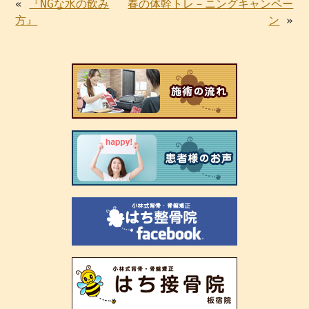
«
『NGな水の飲み
春の体幹トレ－ニングキャンペー
方』
ン
»