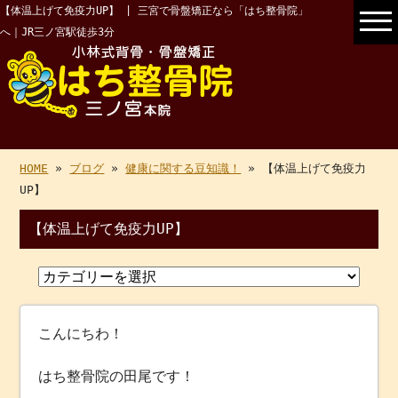
【体温上げて免疫力UP】 | 三宮で骨盤矯正なら「はち整骨院」
へ｜JR三ノ宮駅徒歩3分
HOME
»
ブログ
»
健康に関する豆知識！
» 【体温上げて免疫力
UP】
【体温上げて免疫力UP】
こんにちわ！
はち整骨院の田尾です！