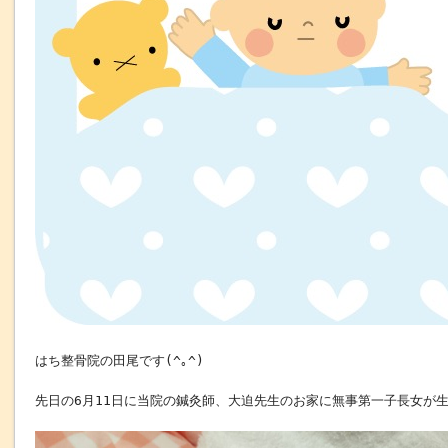
はち整骨院の田尾です(^｡^)
先日の6月11日に当院の鍼灸師、大迫先生のお家に無事第一子長女が