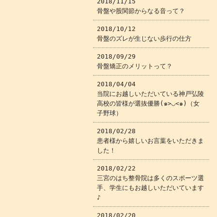
2018/11/15
骨盤や股関節からなる音って？
2018/10/12
骨盤のズレが生じない歩行の仕方
2018/09/29
骨盤矯正のメリットって？
2018/04/04
当院にお越しいただいている神戸弘陵
高校の皆様が選抜優勝(๑>◡<๑)（女
子野球）
2018/02/28
患者様から嬉しいお言葉をいただきま
した！
2018/02/22
三宮のはち整骨院は多くのスポーツ選
手、学生にもお越しいただいています
♪
2018/02/20