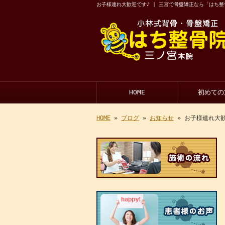
お子様連れ大歓迎です♪ | 三宮で骨盤矯正なら「はち整
HOME
初めての
HOME
»
ブログ
»
お知らせ
» お子様連れ大